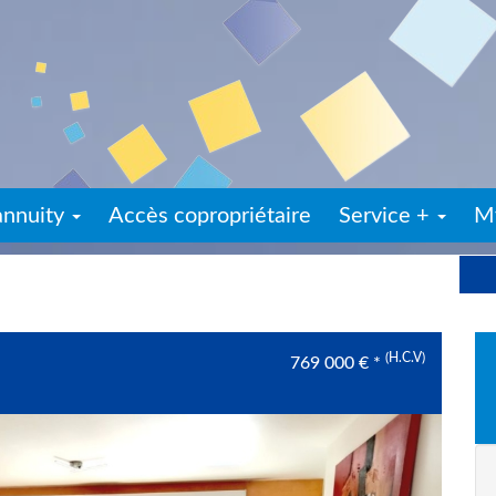
annuity
Accès copropriétaire
Service +
M
(H.C.V)
769 000
€
*
Next