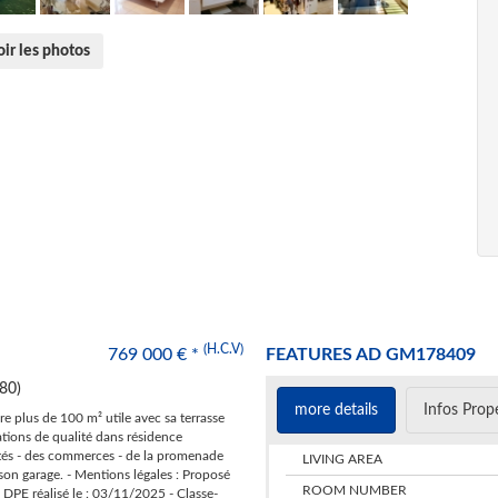
ir les photos
(H.C.V)
769 000 € *
​FEATURES AD GM178409
80)
more details
Infos Prop
re plus de 100 m² utile avec sa terrasse
tations de qualité dans résidence
és - des commerces - de la promenade
​LIVING AREA
 son garage. - Mentions légales : Proposé
ROOM NUMBER
 DPE réalisé le : 03/11/2025 - Classe-