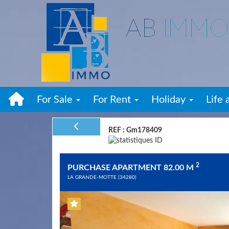
For Sale
For Rent
Holiday
Life 
REF : Gm178409
2
​PURCHASE APARTMENT 82.00 M
LA GRANDE-MOTTE (34280)
Previous