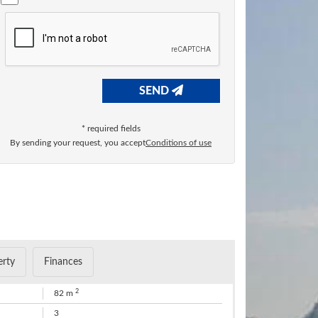
SEND
* required fields
​By sending your request, you accept
​Conditions of use
erty
Finances
2
82 m
3