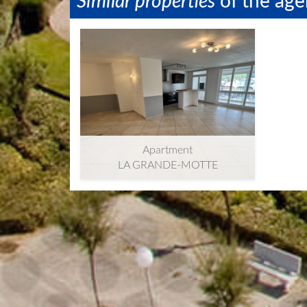
​Similar properties
​of the ag
Apartment
Apartment
LA GRANDE-MOTTE
2
2
86m
| 3 ​room(s) | Ext. 10m