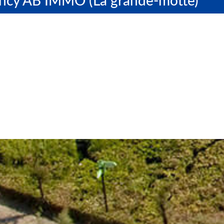
ency AB IMMO (La grande-motte)