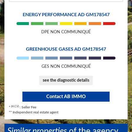
ENERGY PERFORMANCE AD GM178547
DPE NON COMMUNIQUÉ
GREENHOUSE GASES AD GM178547
GES NON COMMUNIQUÉ
see the diagnostic details
​Contact AB IMMO
(H.C.V)
*
: Seller Fee
** Independent real estate agent
​Similar properties
​of the agency