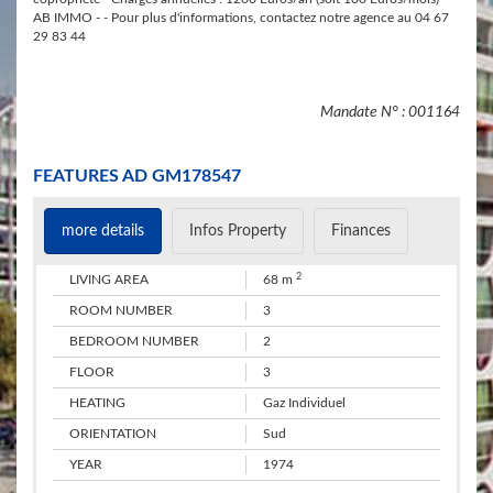
AB IMMO - - Pour plus d'informations, contactez notre agence au 04 67
29 83 44
Mandate N° : 001164
​FEATURES AD GM178547
more details
Infos Property
Finances
2
​LIVING AREA
68 m
ROOM NUMBER
3
BEDROOM NUMBER
2
​FLOOR
3
​HEATING
Gaz Individuel
​ORIENTATION
Sud
​YEAR
1974