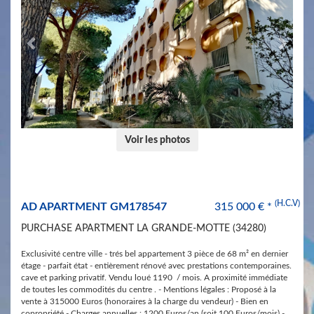
+
My
Account
Contact
us
Voir les photos
0
(H.C.V)
AD APARTMENT GM178547
315 000 € *
​PURCHASE APARTMENT LA GRANDE-MOTTE (34280)
Exclusivité centre ville - trés bel appartement 3 pièce de 68 m² en dernier
étage - parfait état - entièrement rénové avec prestations contemporaines.
cave et parking privatif. Vendu loué 1190  / mois. A proximité immédiate
de toutes les commodités du centre . - Mentions légales : Proposé à la
vente à 315000 Euros (honoraires à la charge du vendeur) - Bien en
copropriété - Charges annuelles : 1200 Euros/an (soit 100 Euros/mois) -