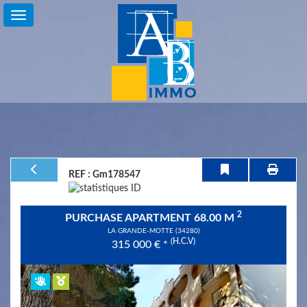
For
Sale
For
Rent
Holiday
REF : Gm178547
Life
2
​PURCHASE APARTMENT 68.00 M
annuity
LA GRANDE-MOTTE (34280)
(H.C.V)
315 000
€
*
Accès
copropriétaire
Previous
Next
Service