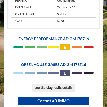
​HEATING
Geothermique
2
EXTERNALS
Terrasse de 35 m
​ORIENTATION
Sud Est
​YEAR
1972
ENERGY PERFORMANCE AD GM178716
E
GREENHOUSE GASES AD GM178716
E
see the diagnostic details
​Contact AB IMMO