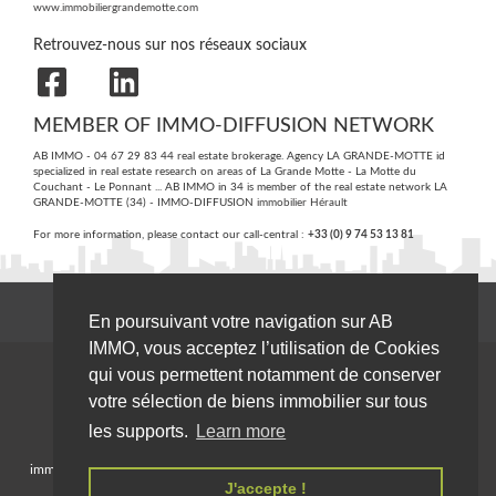
www.immobiliergrandemotte.com
Retrouvez-nous sur nos réseaux sociaux
MEMBER OF IMMO-DIFFUSION NETWORK
AB IMMO - 04 67 29 83 44 real estate brokerage. Agency LA GRANDE-MOTTE id
specialized in real estate research on areas of La Grande Motte - La Motte du
Couchant - Le Ponnant ... AB IMMO in 34 is member of the real estate network LA
GRANDE-MOTTE (34) - IMMO-DIFFUSION
immobilier Hérault
For more information, please contact our call-central :
+33 (0) 9 74 53 13 81
En poursuivant votre navigation sur AB
IMMO, vous acceptez l’utilisation de Cookies
qui vous permettent notamment de conserver
votre sélection de biens immobilier sur tous
les supports.
Learn more
For ease and convenience, our website
immobiliergrandemotte.com is accessible from any devices (desktop, tablet,
J'accepte !
smartphone).