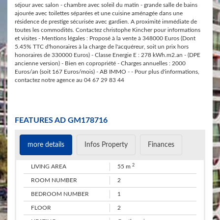
séjour avec salon - chambre avec soleil du matin - grande salle de bains
ajourée avec toilettes séparées et une cuisine aménagée dans une
résidence de prestige sécurisée avec gardien. A proximité immédiate de
toutes les commodités. Contactez christophe Kincher pour informations
et visites - Mentions légales : Proposé à la vente à 348000 Euros (Dont
5.45% TTC d'honoraires à la charge de l'acquéreur, soit un prix hors
honoraires de 330000 Euros) - Classe Energie E : 278 kWh.m2.an - (DPE
ancienne version) - Bien en copropriété - Charges annuelles : 2000
Euros/an (soit 167 Euros/mois) - AB IMMO - - Pour plus d'informations,
contactez notre agence au 04 67 29 83 44
​FEATURES AD GM178716
more details
Infos Property
Finances
2
​LIVING AREA
55 m
ROOM NUMBER
2
BEDROOM NUMBER
1
​FLOOR
2