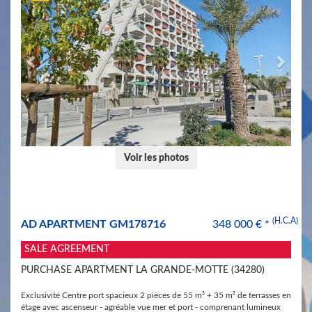
+
My
Account
Contact
us
0
Voir les photos
(H.C.A)
AD APARTMENT GM178716
348 000 € *
SALE AGREEMENT
​PURCHASE APARTMENT LA GRANDE-MOTTE (34280)
Exclusivité Centre port spacieux 2 pièces de 55 m² + 35 m² de terrasses en
étage avec ascenseur - agréable vue mer et port - comprenant lumineux