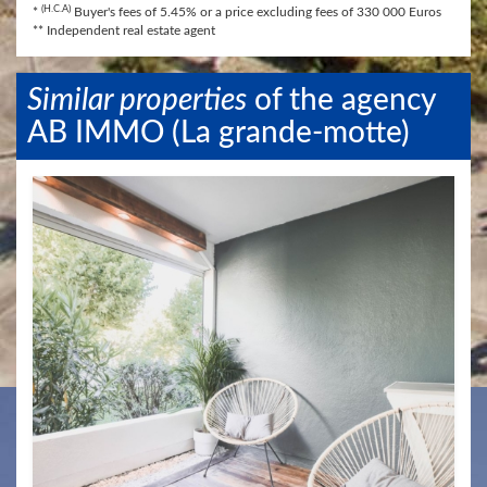
(H.C.A)
*
Buyer's fees of 5.45% or a price excluding fees of 330 000 Euros
** Independent real estate agent
​Similar properties
​of the agency
AB IMMO (La grande-motte)
Apartment