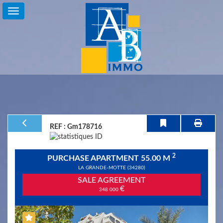
For
Sale
For
Rent
Holiday
REF : Gm178716
Life
2
​PURCHASE APARTMENT 55.00 M
annuity
LA GRANDE-MOTTE (34280)
SALE AGREEMENT
Accès
€
348 000
copropriétaire
Previous
Next
Service